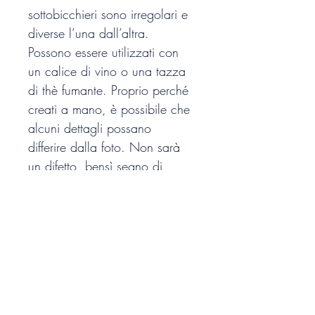
sottobicchieri sono irregolari e 
diverse l’una dall’altra. 
Possono essere utilizzati con 
un calice di vino o una tazza 
di thè fumante. Proprio perché 
creati a mano, è possibile che 
alcuni dettagli possano 
differire dalla foto. Non sarà 
un difetto, bensì segno di 
unicità del prodotto da voi 
acquistato.
Misure
8-13 cm, spessore 5 mm