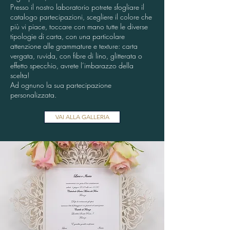
Presso il nostro laboratorio potrete sfogliare il
catalogo partecipazioni, scegliere il colore che
più vi piace, toccare con mano tutte le diverse
tipologie di carta, con una particolare
attenzione alle grammature e texture: carta
vergata, ruvida, con fibre di lino, glitterata o
effetto specchio, avrete l’imbarazzo della
scelta!
Ad ognuno la sua partecipazione
personalizzata.
VAI ALLA GALLERIA