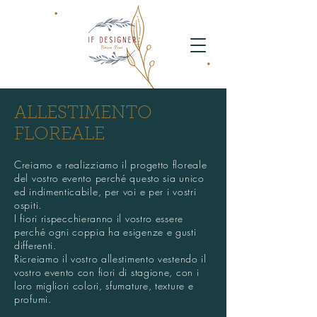
ALLESTIMENTO
FLOREALE
Creiamo e realizziamo il progetto floreale
del vostro evento perché questo sia unico
ed indimenticabile, per voi e per i vostri
ospiti.
I fiori rispecchieranno il vostro essere
perché ogni coppia ha esigenze e gusti
differenti.
Ricreiamo il vostro allestimento vestendo il
vostro evento con fiori di stagione, con i
loro migliori colori, sfumature, texture e
profumi.