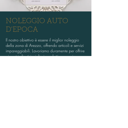
NOLEGGIO AUTO
D'EPOCA
Il nostro obiettivo è essere il miglior noleggio
della zona di Arezzo, offrendo articoli e servizi
impareggiabili. Lavoriamo duramente per offrire
ai nostri clienti i migliori prodotti a prezzi
competitivi. Siamo qui per soddisfare ogni tua
esigenza. Contattaci se desideri farci delle
domande e controlla il nostro catalogo online.
VAI ALLA GALLERIA